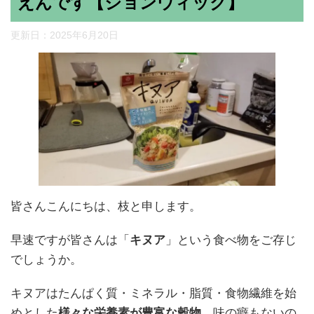
えんです【ジョンウィック】
更新日：
2025年6月20日
皆さんこんにちは、枝と申します。
早速ですが皆さんは「
キヌア
」という食べ物をご存じ
でしょうか。
キヌアはたんぱく質・ミネラル・脂質・食物繊維を始
めとした
様々な栄養素が豊富な穀物
。味の癖もないの