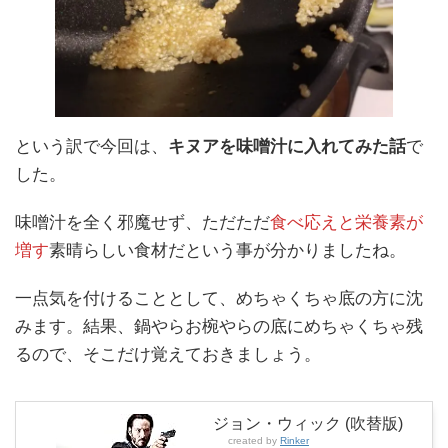
という訳で今回は、
キヌアを味噌汁に入れてみた話
で
した。
味噌汁を全く邪魔せず、ただただ
食べ応えと栄養素が
増す
素晴らしい食材だという事が分かりましたね。
一点気を付けることとして、めちゃくちゃ底の方に沈
みます。結果、鍋やらお椀やらの底にめちゃくちゃ残
るので、そこだけ覚えておきましょう。
ジョン・ウィック (吹替版)
created by
Rinker