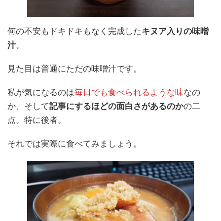
何の不安もドキドキもなく完成した
キヌア入りの味噌
汁
。
見た目は普通にただの味噌汁です。
私が気になるのは
毎日でも食べられるような味
なの
か、そして
記事にするほどの面白さがあるのか
の二
点。特に後者。
それでは実際に食べてみましょう。