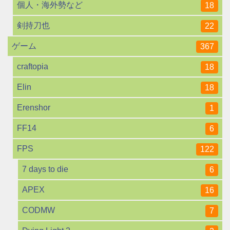
個人・海外勢など
18
剣持刀也
22
ゲーム
367
craftopia
18
Elin
18
Erenshor
1
FF14
6
FPS
122
7 days to die
6
APEX
16
CODMW
7