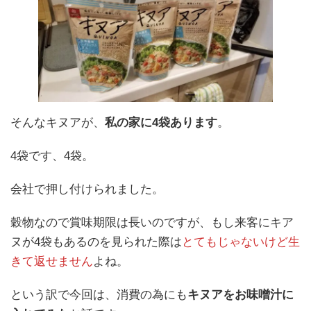
そんなキヌアが、
私の家に4袋あります
。
4袋です、4袋。
会社で押し付けられました。
穀物なので賞味期限は長いのですが、もし来客にキア
ヌが4袋もあるのを見られた際は
とてもじゃないけど生
きて返せません
よね。
という訳で今回は、消費の為にも
キヌアをお味噌汁に