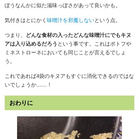
ぼうなんかに似た滋味っぽさがあって良いかも。
気付きはとにかく
味噌汁を邪魔しない
という点。
つまり、
どんな食材の入ったどんな味噌汁にでもキヌ
アは入り込めるだろう
という事です。これはポトフや
ミネストローネにおいても同じことが言えるでしょ
う。
これであれば4袋のキヌアもすぐに消化できるのではな
いでしょうか……！
おわりに