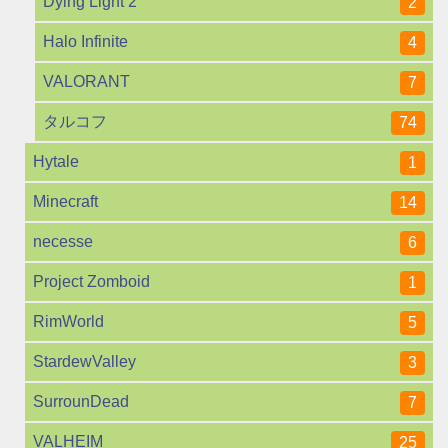
Dying Light 2
2
Halo Infinite
4
VALORANT
7
タルコフ
74
Hytale
1
Minecraft
14
necesse
6
Project Zomboid
1
RimWorld
5
StardewValley
3
SurrounDead
7
VALHEIM
25