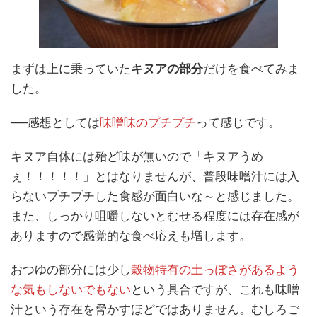
まずは上に乗っていた
キヌアの部分
だけを食べてみま
した。
──感想としては
味噌味のプチプチ
って感じです。
キヌア自体には殆ど味が無いので「キヌアうめ
ぇ！！！！！」とはなりませんが、普段味噌汁には入
らないプチプチした食感が面白いな～と感じました。
また、しっかり咀嚼しないとむせる程度には存在感が
ありますので感覚的な食べ応えも増します。
おつゆの部分には少し
穀物特有の土っぽさがあるよう
な気もしないでもない
という具合ですが、これも味噌
汁という存在を脅かすほどではありません。むしろご