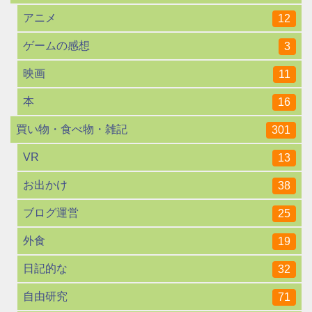
アニメ
12
ゲームの感想
3
映画
11
本
16
買い物・食べ物・雑記
301
VR
13
お出かけ
38
ブログ運営
25
外食
19
日記的な
32
自由研究
71