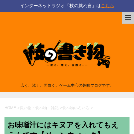
インターネットラジオ「枝の戯れ言」は
こちら
広く、浅く、面白く。ゲーム中心の趣味ブログです。
HOME
>
買い物・食べ物・雑記
>
食べ物いろいろ
>
お味噌汁にはキヌアを入れてもえ