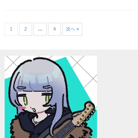
1
2
…
4
次へ »