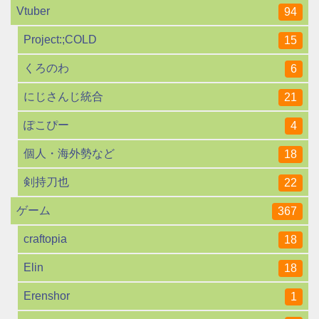
Vtuber
94
Project:;COLD
15
くろのわ
6
にじさんじ統合
21
ぽこぴー
4
個人・海外勢など
18
剣持刀也
22
ゲーム
367
craftopia
18
Elin
18
Erenshor
1