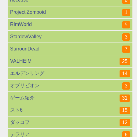
6
Project Zomboid
1
RimWorld
5
StardewValley
3
SurrounDead
7
VALHEIM
25
エルデンリング
14
オブリビオン
3
ゲーム紹介
31
スト6
15
ダッコフ
12
テラリア
6