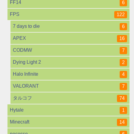
FF14
6
FPS
122
7 days to die
6
APEX
16
CODMW
7
Dying Light 2
2
Halo Infinite
4
VALORANT
7
タルコフ
74
Hytale
1
Minecraft
14
necesse