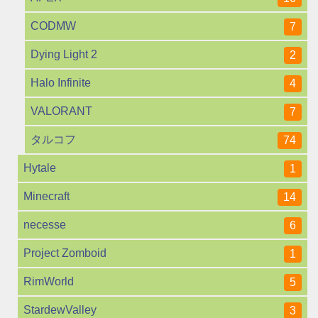
CODMW
7
Dying Light 2
2
Halo Infinite
4
VALORANT
7
タルコフ
74
Hytale
1
Minecraft
14
necesse
6
Project Zomboid
1
RimWorld
5
StardewValley
3