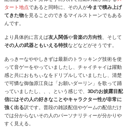
タート地点
であると同時に、その人が
今まで積み上げ
てきた物
を見ることのできるマイルストーンでもある
んです。
より具体的に言えば
友人関係
や
音楽の方向性
、そして
その人の武器ともいえる特技
などなどがそうです。
あっきーなややしきずは最新のトラッキング技術を使
って音ゲーをやっていましたし、チャイチャイは躍動
感と共におもちぃなをドリブルしていましたし、清楚
で可憐な御伽原江良は「お願いダーリン」を歌って踊
っていましたし、、、という感じで、
3Dのお披露目配
信にはその人の好きなことやキャラクター性が非常に
強く出る
訳です。普段の雑談配信やゲームの配信だけ
では分からないその人のパーソナリティーが分かりや
すく見える。