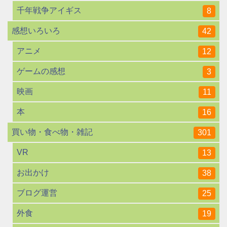
千年戦争アイギス
8
感想いろいろ
42
アニメ
12
ゲームの感想
3
映画
11
本
16
買い物・食べ物・雑記
301
VR
13
お出かけ
38
ブログ運営
25
外食
19