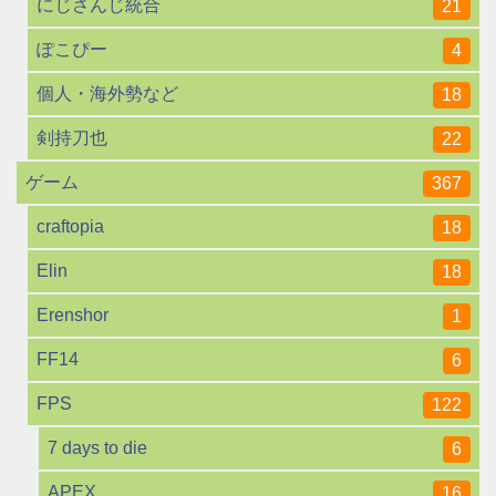
にじさんじ統合
21
ぽこぴー
4
個人・海外勢など
18
剣持刀也
22
ゲーム
367
craftopia
18
Elin
18
Erenshor
1
FF14
6
FPS
122
7 days to die
6
APEX
16