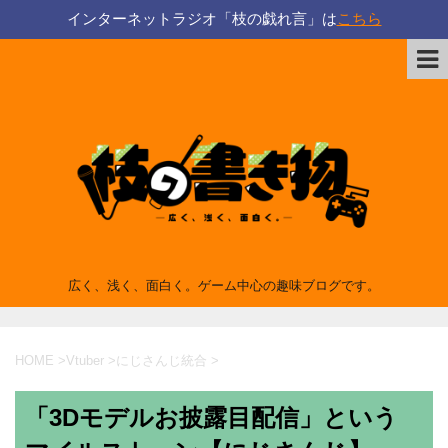
インターネットラジオ「枝の戯れ言」は
こちら
広く、浅く、面白く。ゲーム中心の趣味ブログです。
HOME
>
Vtuber
>
にじさんじ統合
>
「3Dモデルお披露目配信」という