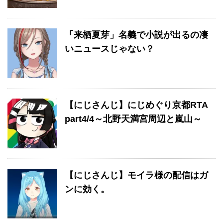
「来栖夏芽」名義で小説が出るの凄
いニュースじゃない？
【にじさんじ】にじめぐり京都RTA
part4/4～北野天満宮周辺と嵐山～
【にじさんじ】モイラ様の配信はガ
ンに効く。