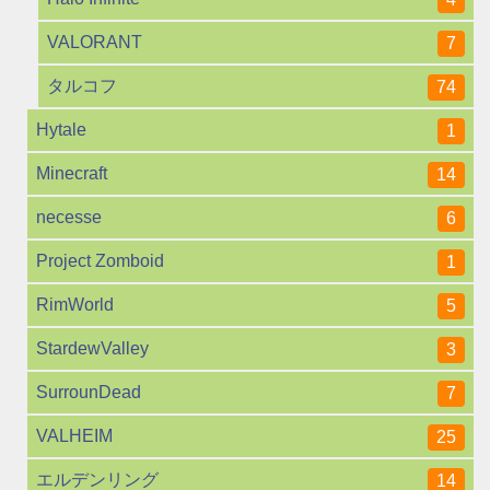
VALORANT
7
タルコフ
74
Hytale
1
Minecraft
14
necesse
6
Project Zomboid
1
RimWorld
5
StardewValley
3
SurrounDead
7
VALHEIM
25
エルデンリング
14