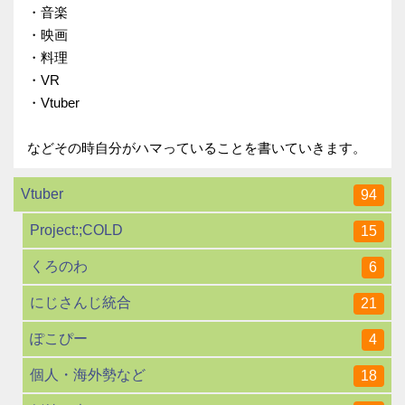
・音楽
・映画
・料理
・VR
・Vtuber
などその時自分がハマっていることを書いていきます。
Vtuber
94
Project:;COLD
15
くろのわ
6
にじさんじ統合
21
ぽこぴー
4
個人・海外勢など
18