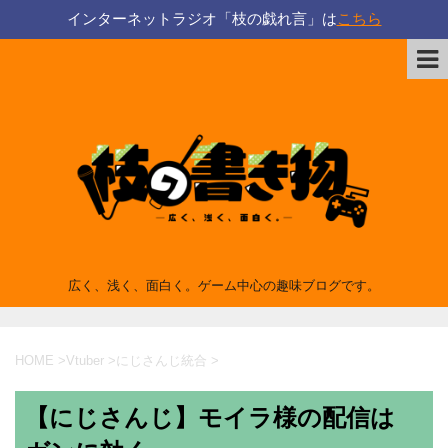
インターネットラジオ「枝の戯れ言」は
こちら
広く、浅く、面白く。ゲーム中心の趣味ブログです。
HOME
>
Vtuber
>
にじさんじ統合
>
【にじさんじ】モイラ様の配信は