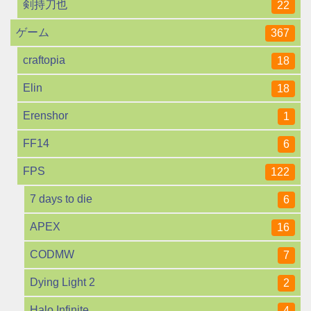
剣持刀也
22
ゲーム
367
craftopia
18
Elin
18
Erenshor
1
FF14
6
FPS
122
7 days to die
6
APEX
16
CODMW
7
Dying Light 2
2
Halo Infinite
4