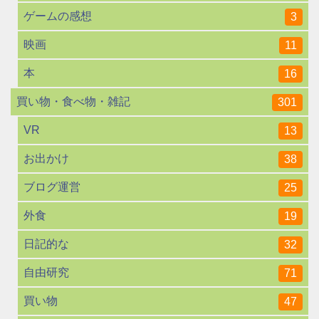
ゲームの感想
3
映画
11
本
16
買い物・食べ物・雑記
301
VR
13
お出かけ
38
ブログ運営
25
外食
19
日記的な
32
自由研究
71
買い物
47