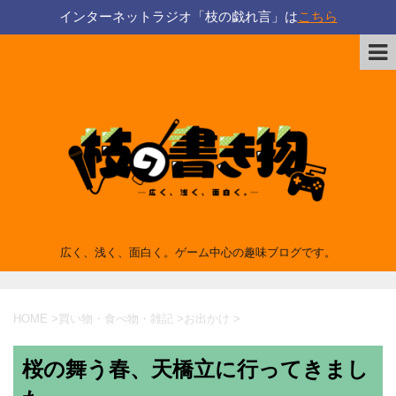
インターネットラジオ「枝の戯れ言」は
こちら
広く、浅く、面白く。ゲーム中心の趣味ブログです。
HOME
>
買い物・食べ物・雑記
>
お出かけ
>
桜の舞う春、天橋立に行ってきまし