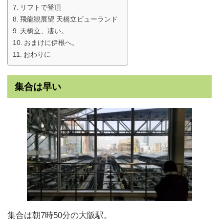
リフトで登頂
飛龍観展望 天橋立ビューランド
天橋立、凄い。
おまけに伊根へ。
おわりに
集合は早い
集合は朝7時50分の大阪駅。