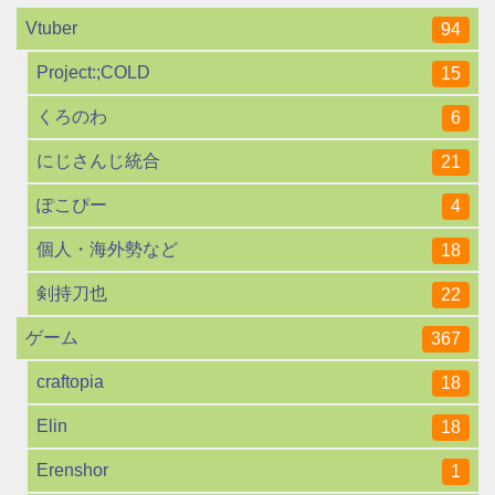
Vtuber
94
Project:;COLD
15
くろのわ
6
にじさんじ統合
21
ぽこぴー
4
個人・海外勢など
18
剣持刀也
22
ゲーム
367
craftopia
18
Elin
18
Erenshor
1