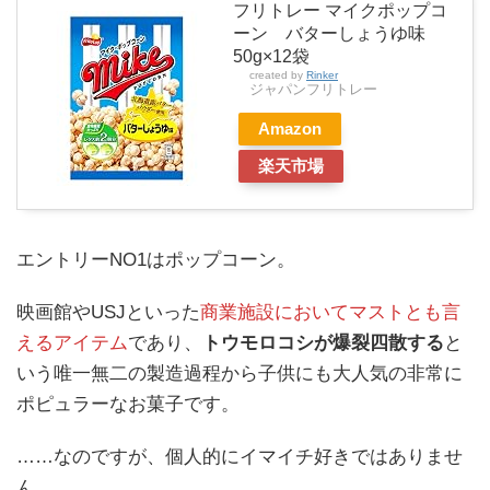
フリトレー マイクポップコ
ーン バターしょうゆ味
50g×12袋
created by
Rinker
ジャパンフリトレー
Amazon
楽天市場
エントリーNO1はポップコーン。
映画館やUSJといった
商業施設においてマストとも言
えるアイテム
であり、
トウモロコシが爆裂四散する
と
いう唯一無二の製造過程から子供にも大人気の非常に
ポピュラーなお菓子です。
……なのですが、個人的にイマイチ好きではありませ
ん。