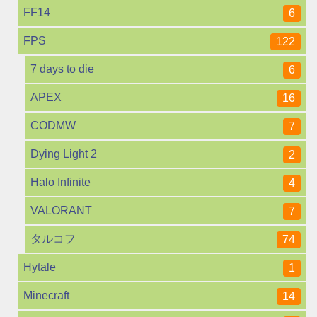
FF14
6
FPS
122
7 days to die
6
APEX
16
CODMW
7
Dying Light 2
2
Halo Infinite
4
VALORANT
7
タルコフ
74
Hytale
1
Minecraft
14