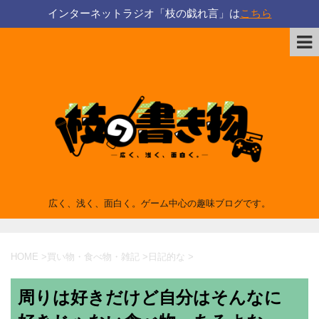
インターネットラジオ「枝の戯れ言」は
こちら
広く、浅く、面白く。ゲーム中心の趣味ブログです。
HOME
>
買い物・食べ物・雑記
>
日記的な
>
周りは好きだけど自分はそんなに