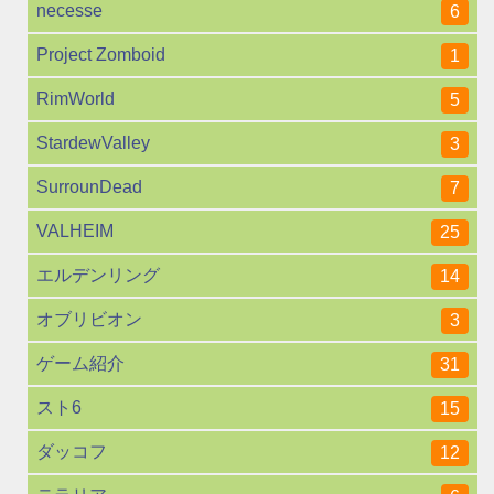
necesse
6
Project Zomboid
1
RimWorld
5
StardewValley
3
SurrounDead
7
VALHEIM
25
エルデンリング
14
オブリビオン
3
ゲーム紹介
31
スト6
15
ダッコフ
12