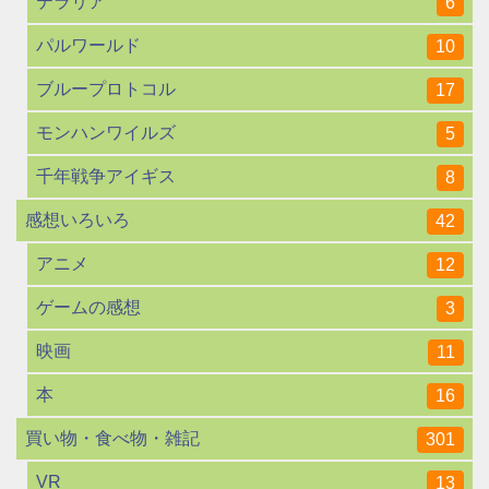
テラリア
6
パルワールド
10
ブループロトコル
17
モンハンワイルズ
5
千年戦争アイギス
8
感想いろいろ
42
アニメ
12
ゲームの感想
3
映画
11
本
16
買い物・食べ物・雑記
301
VR
13