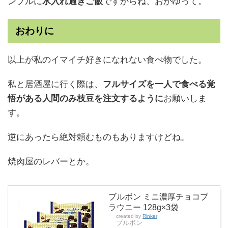
ンプルに
水入れ過ぎご飯
ですからね、おかゆって。
おわりに
以上が私のイマイチ好きになれない食べ物でした。
私と居酒屋に行く際は、
フルサイズを一人で食べる覚
悟がある人間のみ枝豆を注文するように
お願いしま
す。
逆にあったら絶対頼むものもありますけどね。
焼肉屋のレバーとか。
ブルボン ミニ濃厚チョコブ
ラウニー 128g×3袋
created by
Rinker
ブルボン