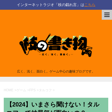
インターネットラジオ「枝の戯れ言」は
こちら
広く、浅く、面白く。ゲーム中心の趣味ブログです。
HOME
>
ゲーム
>
FPS
>
タルコフ
>
【2024】いまさら聞けない！タル