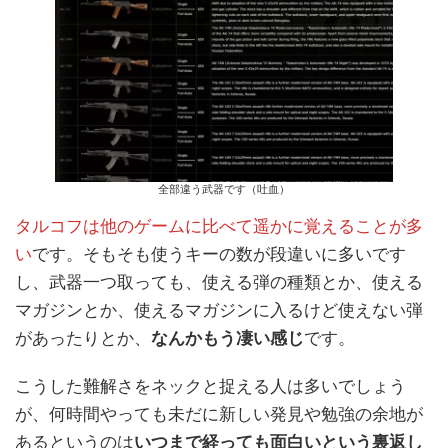
全部違う武器です（吐血）
タルコフは他のゲームに比べて遥かに覚えることが多
い
です。そもそも使うキーの数が段違いに多いです
し、武器一つ取っても、使える弾の種類とか、使える
マガジンとか、使えるマガジンに入るけど使えない弾
があったりとか、
なんかもう凄い感じ
です。
こうした難解さをネックと捉える人は多いでしょう
が、何時間やっても未だに新しい発見や勉強の余地が
あるというのは
いつまで経っても面白いという裏返し