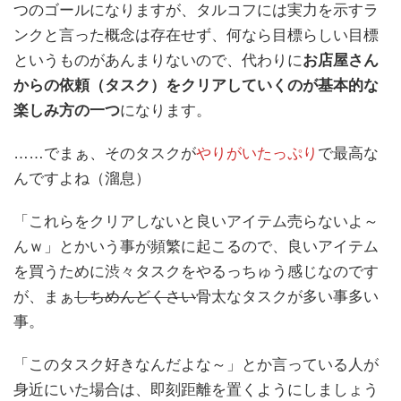
つのゴールになりますが、タルコフには実力を示すラ
ンクと言った概念は存在せず、何なら目標らしい目標
というものがあんまりないので、代わりに
お店屋さん
からの依頼（タスク）をクリアしていくのが基本的な
楽しみ方の一つ
になります。
……でまぁ、そのタスクが
やりがいたっぷり
で最高な
んですよね（溜息）
「これらをクリアしないと良いアイテム売らないよ～
んｗ」とかいう事が頻繁に起こるので、良いアイテム
を買うために渋々タスクをやるっちゅう感じなのです
が、まぁ
しちめんどくさい
骨太なタスクが多い事多い
事。
「このタスク好きなんだよな～」とか言っている人が
身近にいた場合は、即刻距離を置くようにしましょう