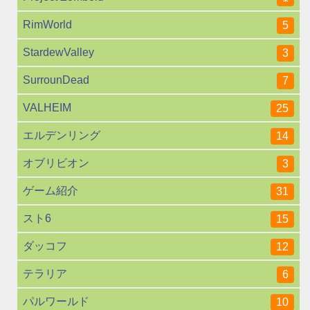
RimWorld
5
StardewValley
3
SurrounDead
7
VALHEIM
25
エルデンリング
14
オブリビオン
3
ゲーム紹介
31
スト6
15
ダッコフ
12
テラリア
6
パルワールド
10