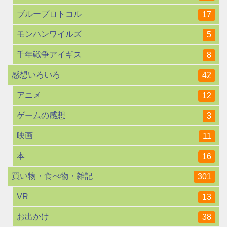
ブループロトコル
17
モンハンワイルズ
5
千年戦争アイギス
8
感想いろいろ
42
アニメ
12
ゲームの感想
3
映画
11
本
16
買い物・食べ物・雑記
301
VR
13
お出かけ
38