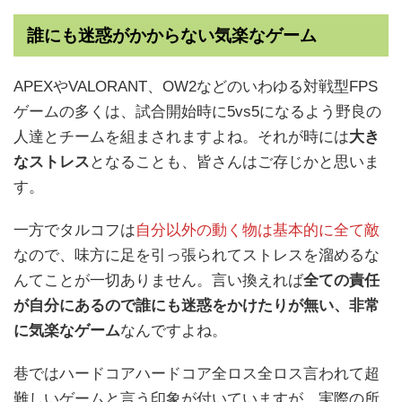
誰にも迷惑がかからない気楽なゲーム
APEXやVALORANT、OW2などのいわゆる対戦型FPS
ゲームの多くは、試合開始時に5vs5になるよう野良の
人達とチームを組まされますよね。それが時には
大き
なストレス
となることも、皆さんはご存じかと思いま
す。
一方でタルコフは
自分以外の動く物は基本的に全て敵
なので、味方に足を引っ張られてストレスを溜めるな
んてことが一切ありません。言い換えれば
全ての責任
が自分にあるので誰にも迷惑をかけたりが無い、非常
に気楽なゲーム
なんですよね。
巷ではハードコアハードコア全ロス全ロス言われて超
難しいゲームと言う印象が付いていますが、実際の所