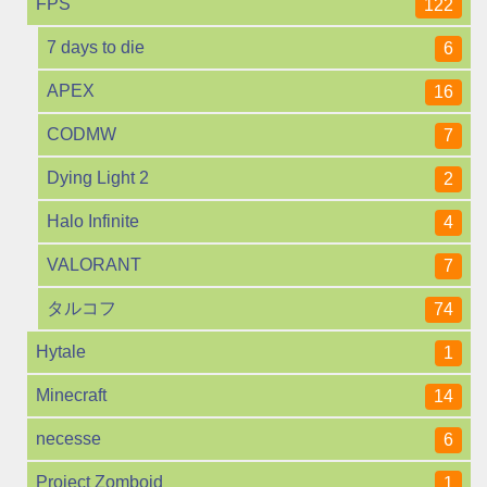
FPS
122
7 days to die
6
APEX
16
CODMW
7
Dying Light 2
2
Halo Infinite
4
VALORANT
7
タルコフ
74
Hytale
1
Minecraft
14
necesse
6
Project Zomboid
1