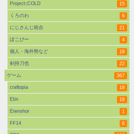
Project:;COLD
15
くろのわ
6
にじさんじ統合
21
ぽこぴー
4
個人・海外勢など
18
剣持刀也
22
ゲーム
367
craftopia
18
Elin
18
Erenshor
1
FF14
6