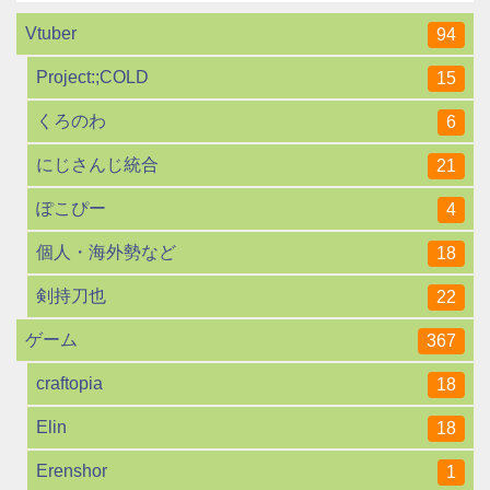
Vtuber
94
Project:;COLD
15
くろのわ
6
にじさんじ統合
21
ぽこぴー
4
個人・海外勢など
18
剣持刀也
22
ゲーム
367
craftopia
18
Elin
18
Erenshor
1