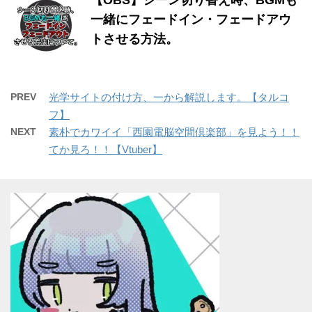
【OBS】シーン切り替え時、BGMも
一緒にフェードイン・フェードアウ
トさせる方法。
PREV
光学サイトの付け方、一から解説します。【タルコ
フ】
NEXT
素朴でカワイイ「西園電脳空間倶楽部」を見よう！！
てか見ろ！！【Vtuber】