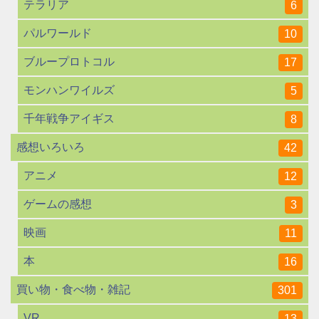
テラリア
6
パルワールド
10
ブループロトコル
17
モンハンワイルズ
5
千年戦争アイギス
8
感想いろいろ
42
アニメ
12
ゲームの感想
3
映画
11
本
16
買い物・食べ物・雑記
301
VR
13