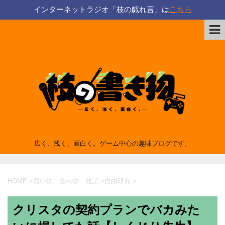
インターネットラジオ「枝の戯れ言」は
こちら
広く、浅く、面白く。ゲーム中心の趣味ブログです。
HOME
>
買い物・食べ物・雑記
>
自由研究
>
クリスタの契約プランでバカみた