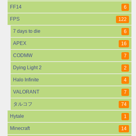
FF14
6
FPS
122
7 days to die
6
APEX
16
CODMW
7
Dying Light 2
2
Halo Infinite
4
VALORANT
7
タルコフ
74
Hytale
1
Minecraft
14