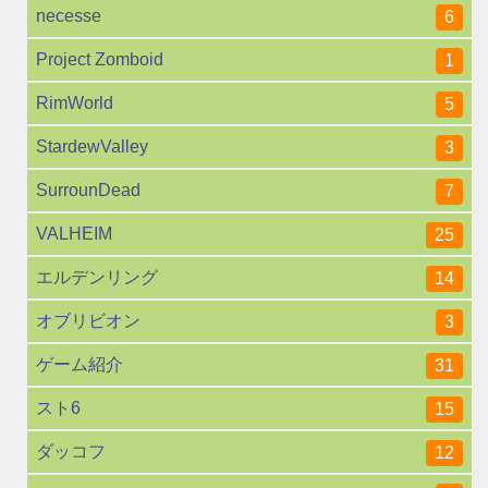
necesse
6
Project Zomboid
1
RimWorld
5
StardewValley
3
SurrounDead
7
VALHEIM
25
エルデンリング
14
オブリビオン
3
ゲーム紹介
31
スト6
15
ダッコフ
12