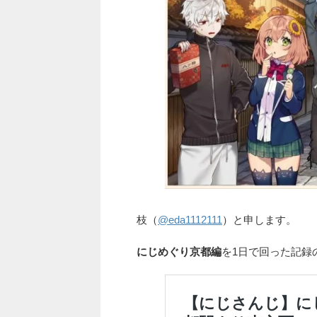
枝（
@eda1112111
）と申します。
にじめぐり京都編
を1日で回った記録の