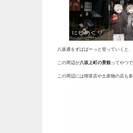
八坂通をずばばーっと登っていくと、
この周辺が
八坂上町の景観
ってやつで
この周辺には喫茶店や土産物の店も多