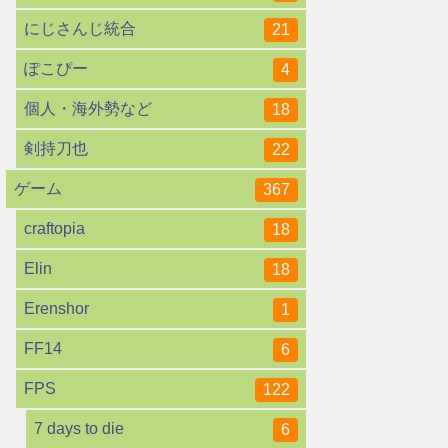
にじさんじ統合
21
ぽこぴー
4
個人・海外勢など
18
剣持刀也
22
ゲーム
367
craftopia
18
Elin
18
Erenshor
1
FF14
6
FPS
122
7 days to die
6