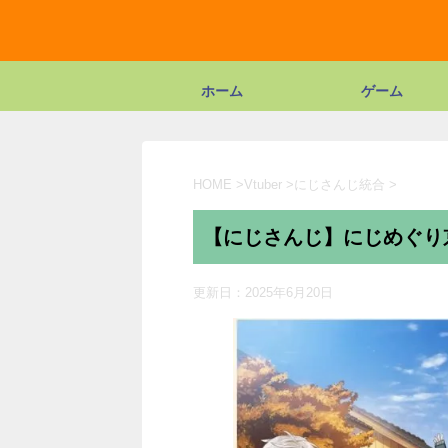
ホーム
ゲーム
HOME
>
Vtuber
>
にじさんじ統合
>
【にじさんじ】にじめぐり京都
更新日：
2025年6月20日