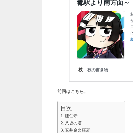
前回はこちら。
目次
建仁寺
八坂の塔
安井金比羅宮