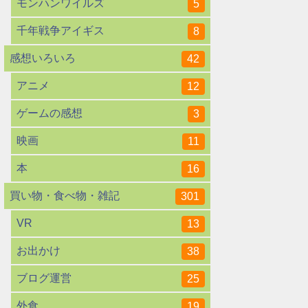
モンハンワイルズ
5
千年戦争アイギス
8
感想いろいろ
42
アニメ
12
ゲームの感想
3
映画
11
本
16
買い物・食べ物・雑記
301
VR
13
お出かけ
38
ブログ運営
25
外食
19