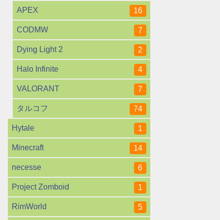
APEX
16
CODMW
7
Dying Light 2
2
Halo Infinite
4
VALORANT
7
タルコフ
74
Hytale
1
Minecraft
14
necesse
6
Project Zomboid
1
RimWorld
5