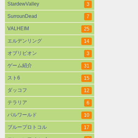
StardewValley
3
SurrounDead
7
VALHEIM
25
エルデンリング
14
オブリビオン
3
ゲーム紹介
31
スト6
15
ダッコフ
12
テラリア
6
パルワールド
10
ブループロトコル
17