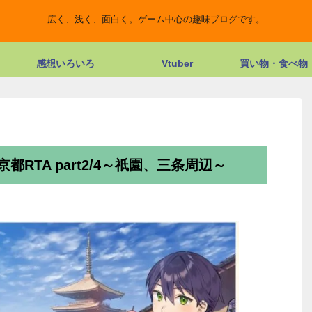
広く、浅く、面白く。ゲーム中心の趣味ブログです。
感想いろいろ
Vtuber
買い物・食べ物
RTA part2/4～祇園、三条周辺～