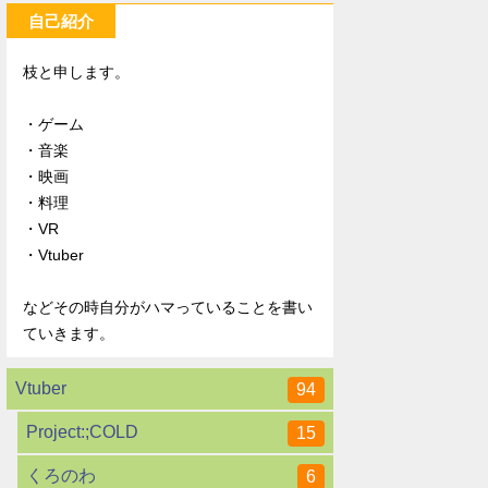
自己紹介
枝と申します。
・ゲーム
・音楽
・映画
・料理
・VR
・Vtuber
などその時自分がハマっていることを書い
ていきます。
Vtuber
94
Project:;COLD
15
くろのわ
6