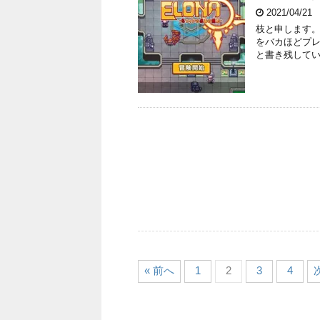
2021/04/21
枝と申します。 つ
をバカほどプレイ
と書き残していこ
« 前へ
1
2
3
4