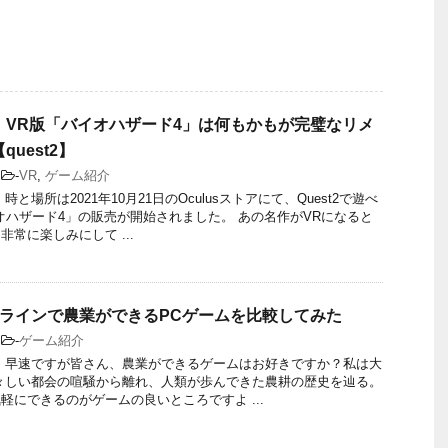
】VR版「バイオハザード4」は何もかもが完璧なリメ
uest2】
-
VR
,
ゲーム紹介
時と場所は2021年10月21日のOculusストアにて、Quest2で遊べ
オハザード4」の販売が開始されました。 あの名作がVRになると
常に楽しみにして ...
ンラインで農業ができるPCゲームを比較してみた
-
ゲーム紹介
 早速ですが皆さん、農業ができるゲームはお好きですか？私は大
々しい都会の喧騒から離れ、人類が歩んできた農耕の歴史を辿る。
軽にできるのがゲームの良いところですよ ...