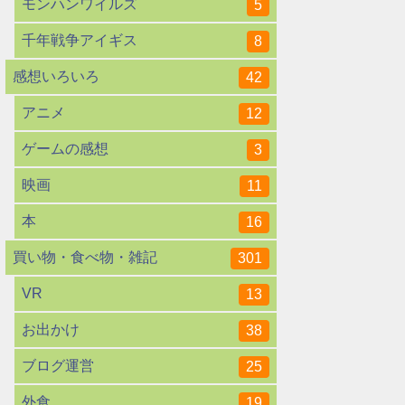
モンハンワイルズ
5
千年戦争アイギス
8
感想いろいろ
42
アニメ
12
ゲームの感想
3
映画
11
本
16
買い物・食べ物・雑記
301
VR
13
お出かけ
38
ブログ運営
25
外食
19