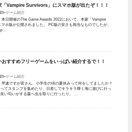
Vampire Survivors」にスマホ版が出たぞ！！！
-
ゲーム紹介
日開催のThe Game Awards 2022において、本家「Vampire
s」のスマホ版が公開されました。 PC版の安さも相当なものでしたが、
...
いおすすめフリーゲームをいっぱい紹介するで！！
-
ゲーム紹介
 早速ですが皆さん、小学生の頃の夏休みって何をしてましたか？
行ってスタンプを集めたり、日差しでキラキラ輝く海に遊びに行っ
良い匂いがする森へ虫を取りに行ったり。 ...