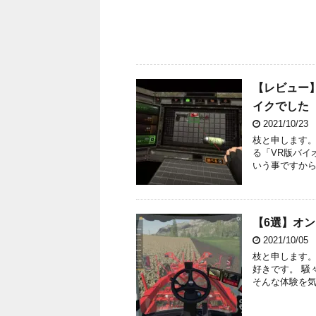
【レビュー
イクでした【q
2021/10/23
枝と申します。 
る「VR版バイ
いう事ですから非
【6選】オ
2021/10/05
枝と申します。
好きです。 騒
そんな体験を気