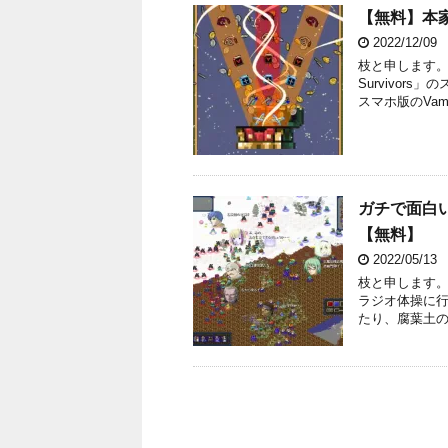
【無料】本家「
2022/12/09
枝と申します。 本
Survivor
スマホ版のVamp 
ガチで面白
【無料】
2022/05/13
枝と申します。
ラジオ体操に
たり、腐葉土の