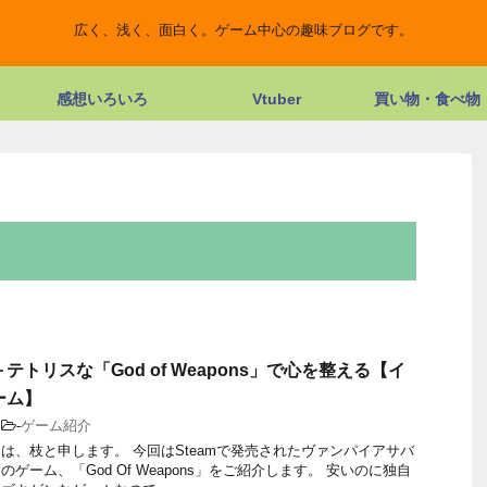
広く、浅く、面白く。ゲーム中心の趣味ブログです。
感想いろいろ
Vtuber
買い物・食べ物
テトリスな「God of Weapons」で心を整える【イ
ーム】
-
ゲーム紹介
は、枝と申します。 今回はSteamで発売されたヴァンパイアサバ
ゲーム、「God Of Weapons」をご紹介します。 安いのに独自