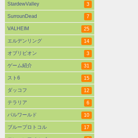
StardewValley
3
SurrounDead
7
VALHEIM
25
エルデンリング
14
オブリビオン
3
ゲーム紹介
31
スト6
15
ダッコフ
12
テラリア
6
パルワールド
10
ブループロトコル
17