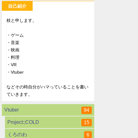
自己紹介
枝と申します。
・ゲーム
・音楽
・映画
・料理
・VR
・Vtuber
などその時自分がハマっていることを書い
ていきます。
Vtuber
94
Project:;COLD
15
くろのわ
6