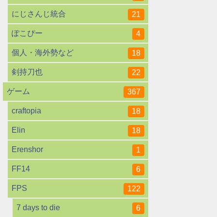
にじさんじ統合
21
ぽこぴー
4
個人・海外勢など
18
剣持刀也
22
ゲーム
367
craftopia
18
Elin
18
Erenshor
1
FF14
6
FPS
122
7 days to die
6