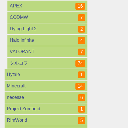
APEX
16
CODMW
7
Dying Light 2
2
Halo Infinite
4
VALORANT
7
タルコフ
74
Hytale
1
Minecraft
14
necesse
6
Project Zomboid
1
RimWorld
5