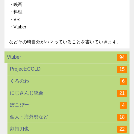
・映画
・料理
・VR
・Vtuber
などその時自分がハマっていることを書いていきます。
Vtuber
94
Project:;COLD
15
くろのわ
6
にじさんじ統合
21
ぽこぴー
4
個人・海外勢など
18
剣持刀也
22