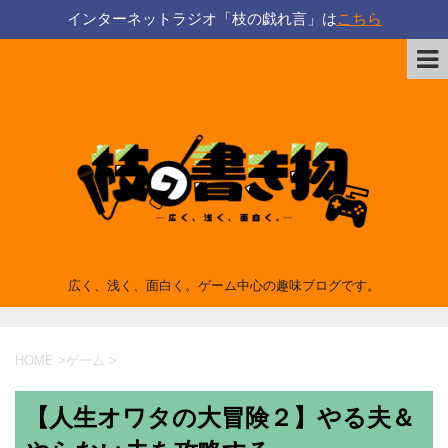
インターネットラジオ「枝の戯れ言」は
こちら
広く、浅く、面白く。ゲーム中心の趣味ブログです。
HOME
>
ゲーム
>
【人生オワタの大冒険２】やる夫＆