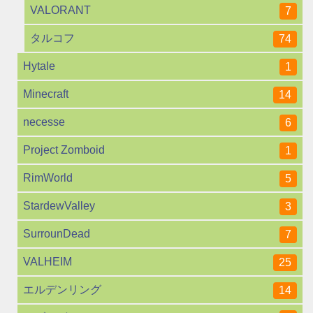
VALORANT
7
タルコフ
74
Hytale
1
Minecraft
14
necesse
6
Project Zomboid
1
RimWorld
5
StardewValley
3
SurrounDead
7
VALHEIM
25
エルデンリング
14