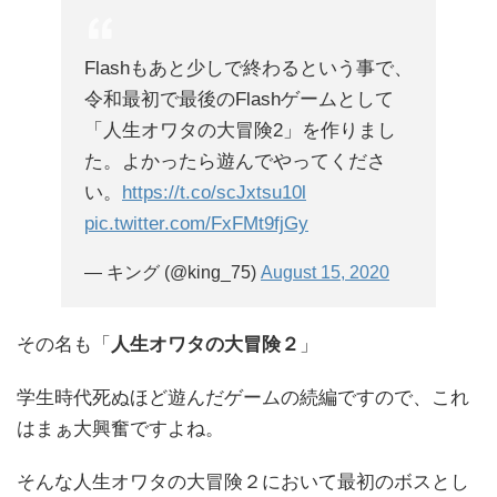
Flashもあと少しで終わるという事で、
令和最初で最後のFlashゲームとして
「人生オワタの大冒険2」を作りまし
た。よかったら遊んでやってくださ
い。
https://t.co/scJxtsu10l
pic.twitter.com/FxFMt9fjGy
— キング (@king_75)
August 15, 2020
その名も「
人生オワタの大冒険２
」
学生時代死ぬほど遊んだゲームの続編ですので、これ
はまぁ大興奮ですよね。
そんな人生オワタの大冒険２において最初のボスとし