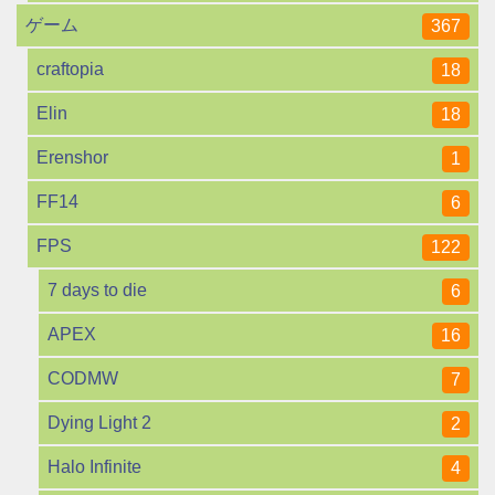
ゲーム
367
craftopia
18
Elin
18
Erenshor
1
FF14
6
FPS
122
7 days to die
6
APEX
16
CODMW
7
Dying Light 2
2
Halo Infinite
4