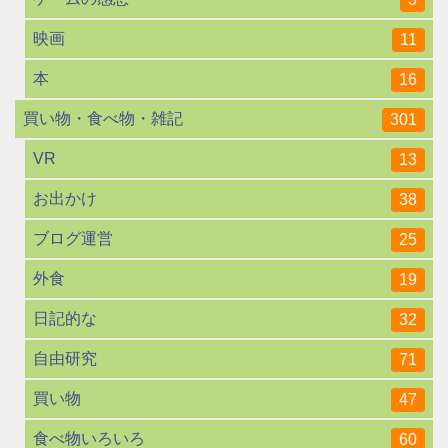
映画
11
本
16
買い物・食べ物・雑記
301
VR
13
お出かけ
38
ブログ運営
25
外食
19
日記的な
32
自由研究
71
買い物
47
食べ物いろいろ
60