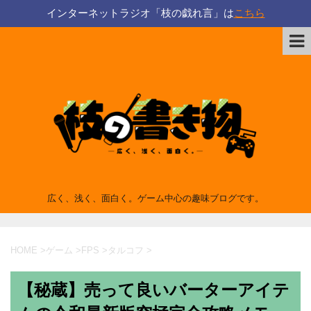
インターネットラジオ「枝の戯れ言」は
こちら
広く、浅く、面白く。ゲーム中心の趣味ブログです。
HOME
>
ゲーム
>
FPS
>
タルコフ
>
【秘蔵】売って良いバーターアイテ