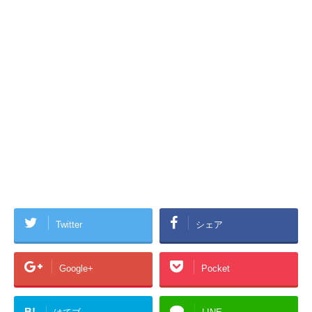
Twitter
シェア
Google+
Pocket
B!