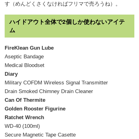
す（めんどくさくなければフリマで売ろうね）。
ハイドアウト全体で2個しか使わないアイテ
ム
FireKlean Gun Lube
Aseptic Bandage
Medical Bloodset
Diary
Military COFDM Wireless Signal Transmitter
Drain Smoked Chimney Drain Cleaner
Can Of Thermite
Golden Rooster Figurine
Ratchet Wrench
WD-40 (100ml)
Secure Magnetic Tape Casette