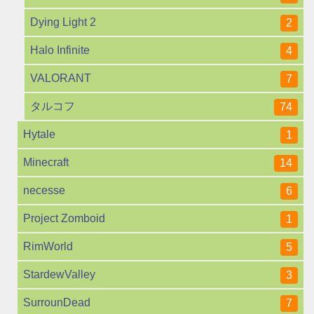
Dying Light 2
2
Halo Infinite
4
VALORANT
7
タルコフ
74
Hytale
1
Minecraft
14
necesse
6
Project Zomboid
1
RimWorld
5
StardewValley
3
SurrounDead
7