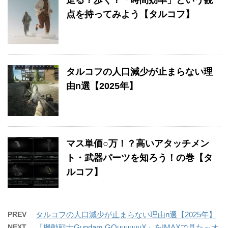
点を持ってみよう【タルコフ】
タルコフの人口減少が止まらない理
由n選【2025年】
マス単価○万！？高いアタッチメン
ト・武器パーツを知ろう！の巻【タ
ルコフ】
PREV
タルコフの人口減少が止まらない理由n選【2025年】
NEXT
「機動戦士Gundam GQuuuuuuX」をIMAXで見た～オ