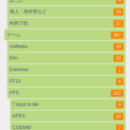
4
個人・海外勢など
18
剣持刀也
22
ゲーム
367
craftopia
18
Elin
18
Erenshor
1
FF14
6
FPS
122
7 days to die
6
APEX
16
CODMW
7