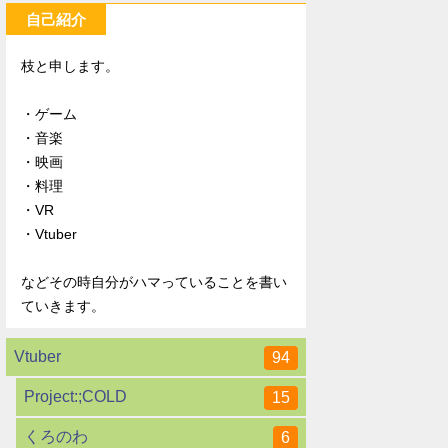
自己紹介
枝と申します。
・ゲーム
・音楽
・映画
・料理
・VR
・Vtuber
などその時自分がハマっていることを書い
ていきます。
Vtuber
94
Project:;COLD
15
くろのわ
6