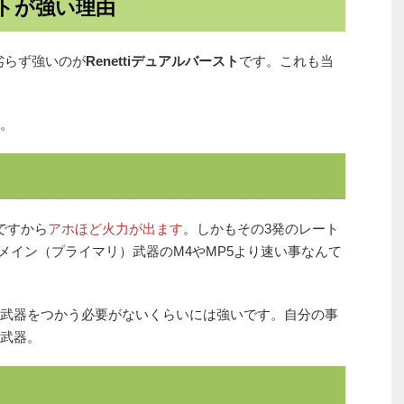
ストが強い理由
劣らず強いのが
Renettiデュアルバースト
です。これも当
。
ですから
アホほど火力が出ます
。しかもその3発のレート
ill）がメイン（プライマリ）武器のM4やMP5より速い事なんて
武器をつかう必要がないくらいには強いです。自分の事
武器。