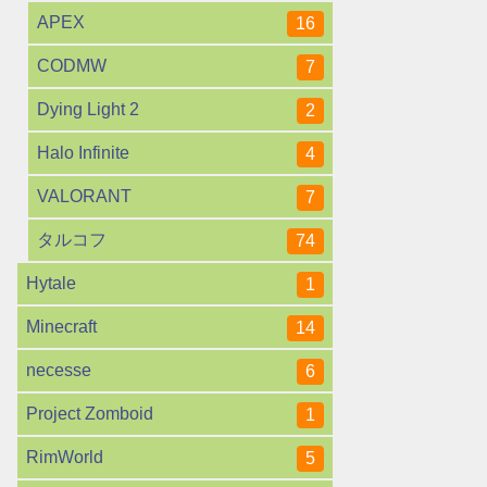
APEX
16
CODMW
7
Dying Light 2
2
Halo Infinite
4
VALORANT
7
タルコフ
74
Hytale
1
Minecraft
14
necesse
6
Project Zomboid
1
RimWorld
5