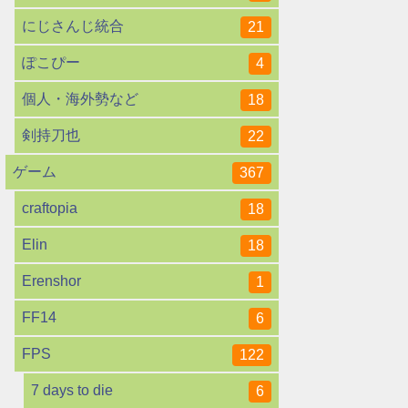
にじさんじ統合
21
ぽこぴー
4
個人・海外勢など
18
剣持刀也
22
ゲーム
367
craftopia
18
Elin
18
Erenshor
1
FF14
6
FPS
122
7 days to die
6