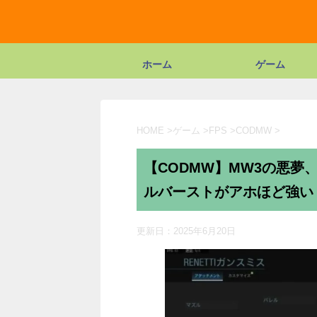
ホーム
ゲーム
HOME
>
ゲーム
>
FPS
>
CODMW
>
【CODMW】MW3の悪夢、
ルバーストがアホほど強い
更新日：
2025年6月20日