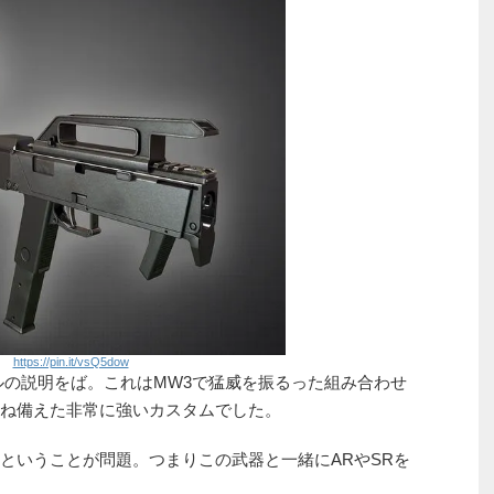
https://pin.it/vsQ5dow
ルの説明をば。これはMW3で猛威を振るった組み合わせ
ね備えた非常に強いカスタムでした。
ということが問題。つまりこの武器と一緒にARやSRを