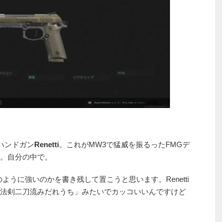
ハンドガン
Renetti
。これがMW3で猛威を振るったFMGデ
。自分の中で。
ように強いのかを書き残して置こうと思います。Renetti
法剣二刀流みだれうち」みたいでカッコいいんですけど