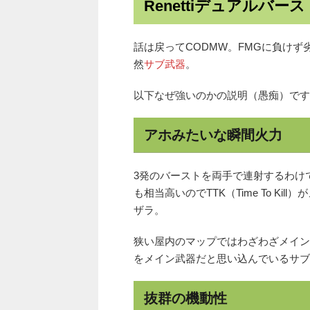
Renettiデュアルバー
話は戻ってCODMW。FMGに負けず
然
サブ武器
。
以下なぜ強いのかの説明（愚痴）です
アホみたいな瞬間火力
3発のバーストを両手で連射するわけ
も相当高いのでTTK（Time To K
ザラ。
狭い屋内のマップではわざわざメイン
をメイン武器だと思い込んでいるサブ
抜群の機動性