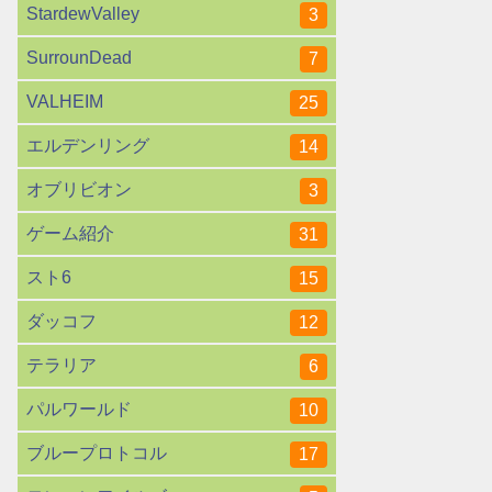
StardewValley
3
SurrounDead
7
VALHEIM
25
エルデンリング
14
オブリビオン
3
ゲーム紹介
31
スト6
15
ダッコフ
12
テラリア
6
パルワールド
10
ブループロトコル
17