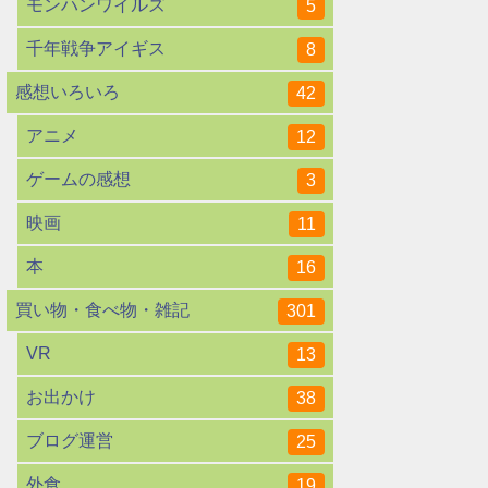
モンハンワイルズ
5
千年戦争アイギス
8
感想いろいろ
42
アニメ
12
ゲームの感想
3
映画
11
本
16
買い物・食べ物・雑記
301
VR
13
お出かけ
38
ブログ運営
25
外食
19