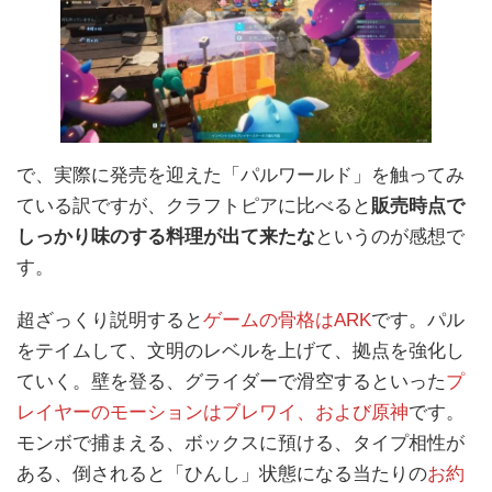
で、実際に発売を迎えた「パルワールド」を触ってみ
ている訳ですが、クラフトピアに比べると
販売時点で
しっかり味のする料理が出て来たな
というのが感想で
す。
超ざっくり説明すると
ゲームの骨格はARK
です。パル
をテイムして、文明のレベルを上げて、拠点を強化し
ていく。壁を登る、グライダーで滑空するといった
プ
レイヤーのモーションはブレワイ、および原神
です。
モンボで捕まえる、ボックスに預ける、タイプ相性が
ある、倒されると「ひんし」状態になる当たりの
お約