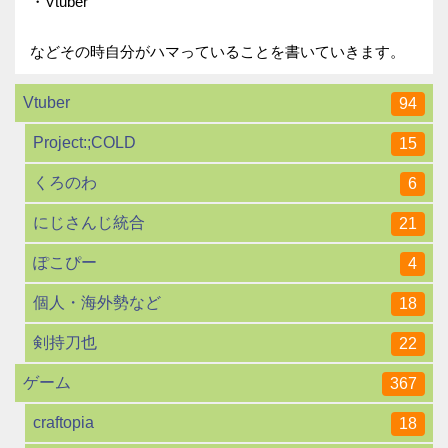
・Vtuber
などその時自分がハマっていることを書いていきます。
Vtuber
94
Project:;COLD
15
くろのわ
6
にじさんじ統合
21
ぽこぴー
4
個人・海外勢など
18
剣持刀也
22
ゲーム
367
craftopia
18