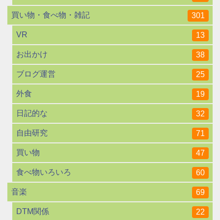
買い物・食べ物・雑記
301
VR
13
お出かけ
38
ブログ運営
25
外食
19
日記的な
32
自由研究
71
買い物
47
食べ物いろいろ
60
音楽
69
DTM関係
22