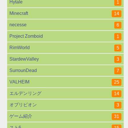
Hytale
1
Minecraft
14
necesse
6
Project Zomboid
1
RimWorld
5
StardewValley
3
SurrounDead
7
VALHEIM
25
エルデンリング
14
オブリビオン
3
ゲーム紹介
31
スト6
15