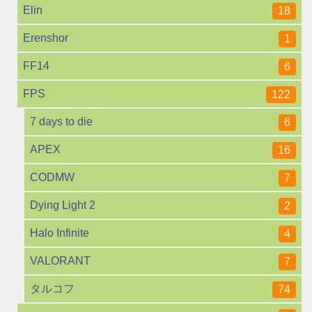
Elin
18
Erenshor
1
FF14
6
FPS
122
7 days to die
6
APEX
16
CODMW
7
Dying Light 2
2
Halo Infinite
4
VALORANT
7
タルコフ
74