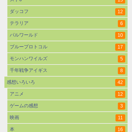
ダッコフ
12
テラリア
6
パルワールド
10
ブループロトコル
17
モンハンワイルズ
5
千年戦争アイギス
8
感想いろいろ
42
アニメ
12
ゲームの感想
3
映画
11
本
16