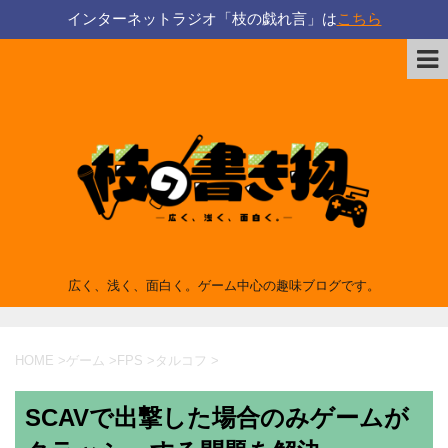
インターネットラジオ「枝の戯れ言」は
こちら
広く、浅く、面白く。ゲーム中心の趣味ブログです。
HOME
>
ゲーム
>
FPS
>
タルコフ
>
SCAVで出撃した場合のみゲームが