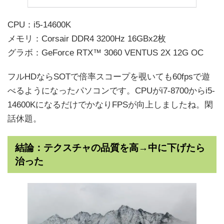
CPU：i5-14600K
メモリ：Corsair DDR4 3200Hz 16GBx2枚
グラボ：GeForce RTX™ 3060 VENTUS 2X 12G OC
フルHDならSOTで倍率スコープを覗いても60fpsで遊
べるようになったパソコンです。CPUがi7-8700からi5-
14600KになるだけでかなりFPSが向上しましたね。閑
話休題。
結論：テクスチャの品質を高→中に下げたら
治った