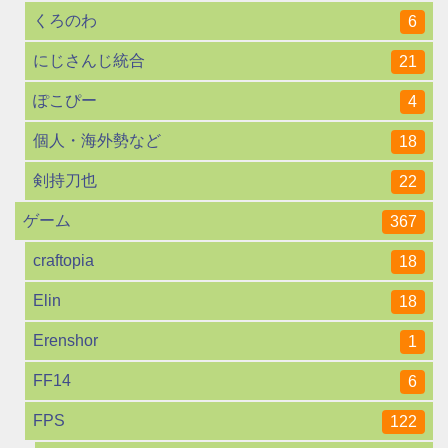
くろのわ
6
にじさんじ統合
21
ぽこぴー
4
個人・海外勢など
18
剣持刀也
22
ゲーム
367
craftopia
18
Elin
18
Erenshor
1
FF14
6
FPS
122