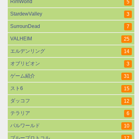
RimWorld
5
StardewValley
3
SurrounDead
7
VALHEIM
25
エルデンリング
14
オブリビオン
3
ゲーム紹介
31
スト6
15
ダッコフ
12
テラリア
6
パルワールド
10
ブループロトコル
17