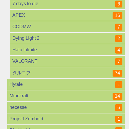
7 days to die
6
APEX
16
CODMW
7
Dying Light 2
2
Halo Infinite
4
VALORANT
7
タルコフ
74
Hytale
1
Minecraft
14
necesse
6
Project Zomboid
1