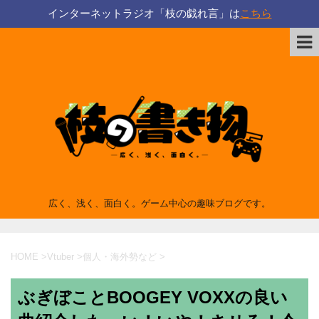
インターネットラジオ「枝の戯れ言」は
こちら
広く、浅く、面白く。ゲーム中心の趣味ブログです。
HOME
>
Vtuber
>
個人・海外勢など
>
ぶぎぼことBOOGEY VOXXの良い