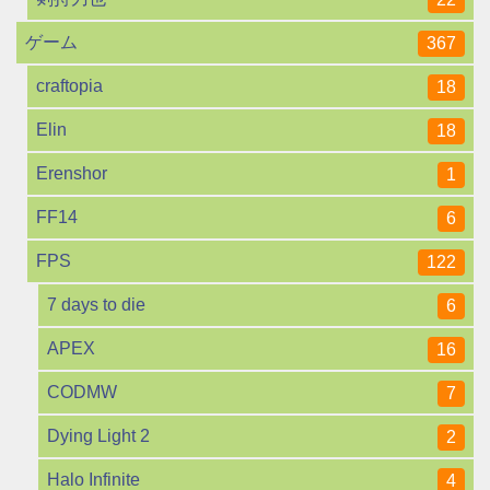
ゲーム
367
craftopia
18
Elin
18
Erenshor
1
FF14
6
FPS
122
7 days to die
6
APEX
16
CODMW
7
Dying Light 2
2
Halo Infinite
4