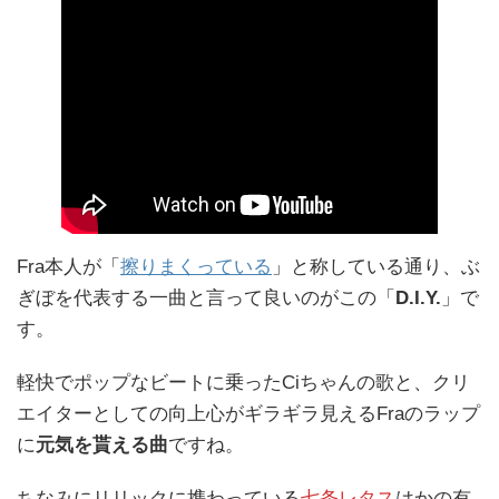
Fra本人が「
擦りまくっている
」と称している通り、ぶ
ぎぼを代表する一曲と言って良いのがこの「
D.I.Y.
」で
す。
軽快でポップなビートに乗ったCiちゃんの歌と、クリ
エイターとしての向上心がギラギラ見えるFraのラップ
に
元気を貰える曲
ですね。
ちなみにリリックに携わっている
七条レタス
はかの有