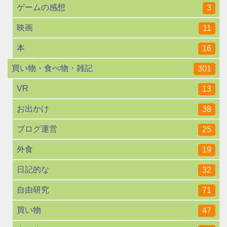
ゲームの感想
3
映画
11
本
16
買い物・食べ物・雑記
301
VR
13
お出かけ
38
ブログ運営
25
外食
19
日記的な
32
自由研究
71
買い物
47