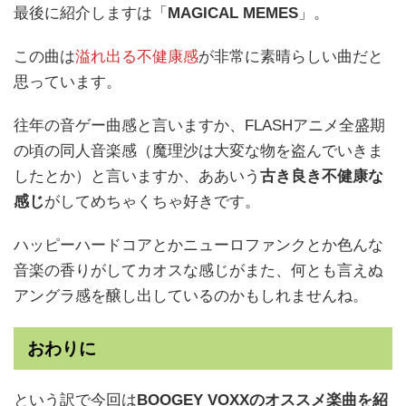
最後に紹介しますは「
MAGICAL MEMES
」。
この曲は
溢れ出る不健康感
が非常に素晴らしい曲だと
思っています。
往年の音ゲー曲感と言いますか、FLASHアニメ全盛期
の頃の同人音楽感（魔理沙は大変な物を盗んでいきま
したとか）と言いますか、ああいう
古き良き不健康な
感じ
がしてめちゃくちゃ好きです。
ハッピーハードコアとかニューロファンクとか色んな
音楽の香りがしてカオスな感じがまた、何とも言えぬ
アングラ感を醸し出しているのかもしれませんね。
おわりに
という訳で今回は
BOOGEY VOXXのオススメ楽曲を紹