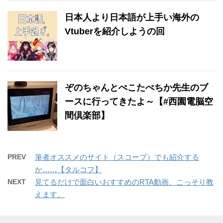
日本人より日本語が上手い海外の
Vtuberを紹介しようの回
ぞのちゃんとぺこたぺちか先生のブ
ースに行ってきたよ～【#西園電脳空
間倶楽部】
PREV
筆者オススメのサイト（スコープ）でも紹介する
か……【タルコフ】
NEXT
見てるだけで面白いおすすめのRTA動画、こっそり教
えます。