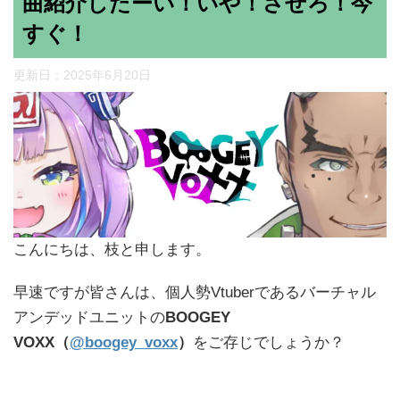
曲紹介したーい！いや！させろ！今
すぐ！
更新日：
2025年6月20日
こんにちは、枝と申します。
早速ですが皆さんは、個人勢Vtuberであるバーチャル
アンデッドユニットの
BOOGEY
VOXX（
@boogey_voxx
）
をご存じでしょうか？