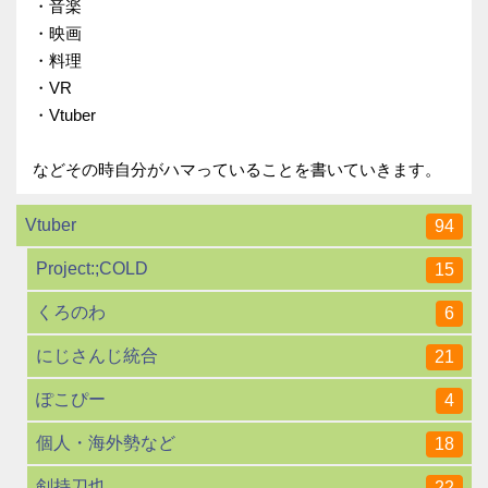
・音楽
・映画
・料理
・VR
・Vtuber
などその時自分がハマっていることを書いていきます。
Vtuber
94
Project:;COLD
15
くろのわ
6
にじさんじ統合
21
ぽこぴー
4
個人・海外勢など
18
剣持刀也
22