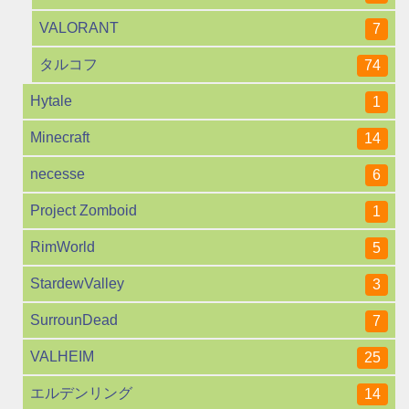
VALORANT
7
タルコフ
74
Hytale
1
Minecraft
14
necesse
6
Project Zomboid
1
RimWorld
5
StardewValley
3
SurrounDead
7
VALHEIM
25
エルデンリング
14