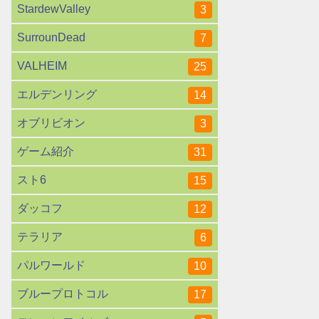
StardewValley
3
SurrounDead
7
VALHEIM
25
エルデンリング
14
オブリビオン
3
ゲーム紹介
31
スト6
15
ダッコフ
12
テラリア
6
パルワールド
10
ブループロトコル
17