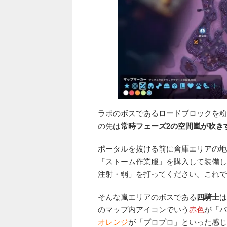
ラボのボスであるロードブロックを粉
の先は
常時フェーズ2の空間嵐が吹き
ポータルを抜ける前に倉庫エリアの地
「ストーム作業服」を購入して装備し
注射・弱」を打ってください。これで
そんな嵐エリアのボスである
四騎士
は
のマップ内アイコンでいう
赤色
が「パ
オレンジ
が「プロプロ」といった感じ