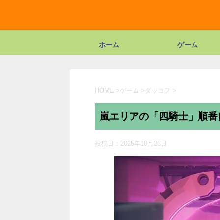
ホーム
ゲーム
HOME
>
ゲーム
>
ダッコフ
>
嵐エリアの「四騎士」順番
投稿日：
2025年10月26日