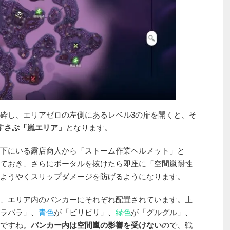
砕し、エリアゼロの左側にあるレベル3の扉を開くと、そ
すさぶ「嵐エリア」
となります。
下にいる露店商人から「ストーム作業ヘルメット」と
ておき、さらにポータルを抜けたら即座に「空間嵐耐性
ようやくスリップダメージを防げるようになります。
、エリア内のバンカーにそれぞれ配置されています。上
ラパラ」、
青色
が「ビリビリ」、
緑色
が「グルグル」、
ですね。
バンカー内は空間嵐の影響を受けない
ので、戦