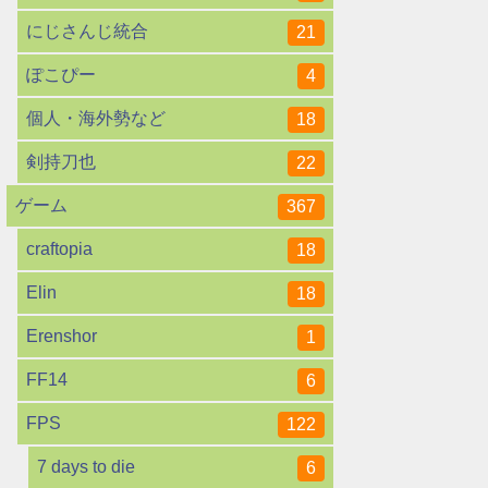
にじさんじ統合
21
ぽこぴー
4
個人・海外勢など
18
剣持刀也
22
ゲーム
367
craftopia
18
Elin
18
Erenshor
1
FF14
6
FPS
122
7 days to die
6