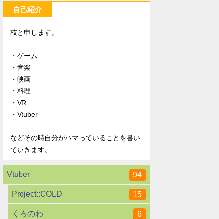
自己紹介
枝と申します。
・ゲーム
・音楽
・映画
・料理
・VR
・Vtuber
などその時自分がハマっていることを書い
ていきます。
Vtuber
94
Project:;COLD
15
くろのわ
6