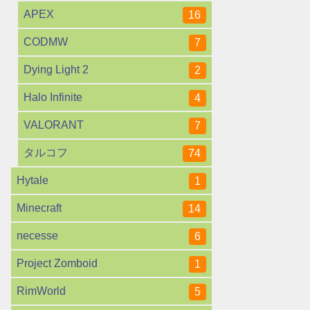
APEX
16
CODMW
7
Dying Light 2
2
Halo Infinite
4
VALORANT
7
タルコフ
74
Hytale
1
Minecraft
14
necesse
6
Project Zomboid
1
RimWorld
5