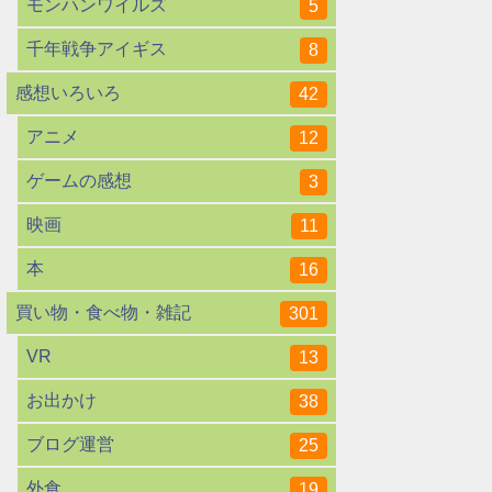
モンハンワイルズ
5
千年戦争アイギス
8
感想いろいろ
42
アニメ
12
ゲームの感想
3
映画
11
本
16
買い物・食べ物・雑記
301
VR
13
お出かけ
38
ブログ運営
25
外食
19