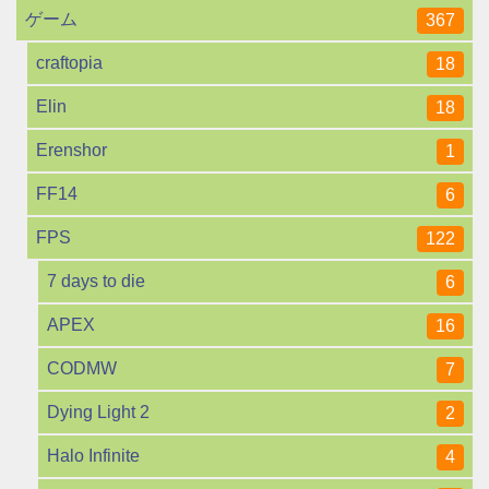
ゲーム
367
craftopia
18
Elin
18
Erenshor
1
FF14
6
FPS
122
7 days to die
6
APEX
16
CODMW
7
Dying Light 2
2
Halo Infinite
4