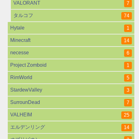
VALORANT
7
タルコフ
74
Hytale
1
Minecraft
14
necesse
6
Project Zomboid
1
RimWorld
5
StardewValley
3
SurrounDead
7
VALHEIM
25
エルデンリング
14