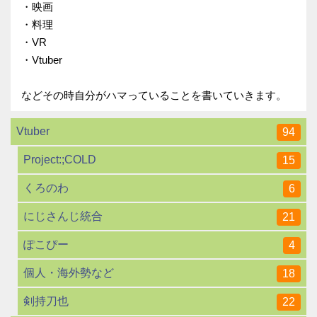
・映画
・料理
・VR
・Vtuber
などその時自分がハマっていることを書いていきます。
Vtuber
94
Project:;COLD
15
くろのわ
6
にじさんじ統合
21
ぽこぴー
4
個人・海外勢など
18
剣持刀也
22