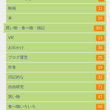
映画
11
本
16
買い物・食べ物・雑記
301
VR
13
お出かけ
38
ブログ運営
25
外食
19
日記的な
32
自由研究
71
買い物
47
食べ物いろいろ
60