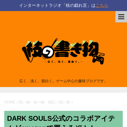
インターネットラジオ「枝の戯れ言」は
こちら
広く、浅く、面白く。ゲーム中心の趣味ブログです。
HOME
>
買い物・食べ物・雑記
>
買い物
>
DARK SOULS公式のコラボアイテ