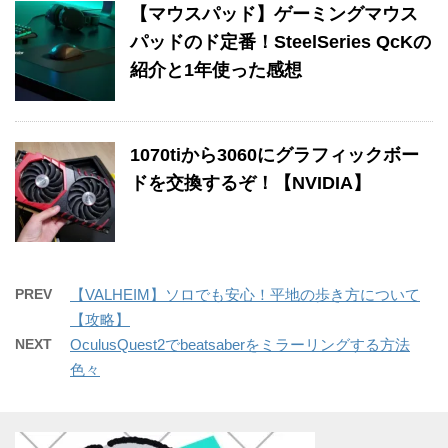
【マウスパッド】ゲーミングマウス
パッドのド定番！SteelSeries QcKの
紹介と1年使った感想
1070tiから3060にグラフィックボー
ドを交換するぞ！【NVIDIA】
PREV
【VALHEIM】ソロでも安心！平地の歩き方について
【攻略】
NEXT
OculusQuest2でbeatsaberをミラーリングする方法
色々