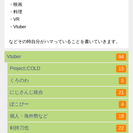
・映画
・料理
・VR
・Vtuber
などその時自分がハマっていることを書いていきます。
Vtuber
94
Project:;COLD
15
くろのわ
6
にじさんじ統合
21
ぽこぴー
4
個人・海外勢など
18
剣持刀也
22