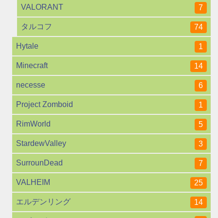
VALORANT
7
タルコフ
74
Hytale
1
Minecraft
14
necesse
6
Project Zomboid
1
RimWorld
5
StardewValley
3
SurrounDead
7
VALHEIM
25
エルデンリング
14