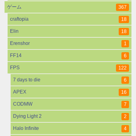
ゲーム
367
craftopia
18
Elin
18
Erenshor
1
FF14
6
FPS
122
7 days to die
6
APEX
16
CODMW
7
Dying Light 2
2
Halo Infinite
4