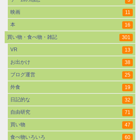
映画
11
本
16
買い物・食べ物・雑記
301
VR
13
お出かけ
38
ブログ運営
25
外食
19
日記的な
32
自由研究
71
買い物
47
食べ物いろいろ
60