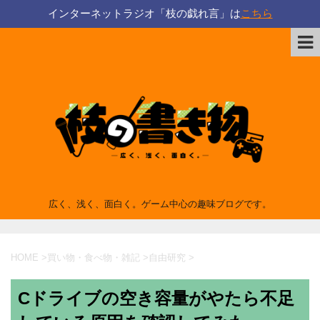
インターネットラジオ「枝の戯れ言」は
こちら
広く、浅く、面白く。ゲーム中心の趣味ブログです。
HOME
>
買い物・食べ物・雑記
>
自由研究
>
Cドライブの空き容量がやたら不足