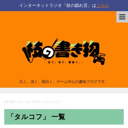
インターネットラジオ「枝の戯れ言」は
こちら
広く、浅く、面白く。ゲーム中心の趣味ブログです。
HOME
>
ゲーム
>
FPS
>
タルコフ
>
「タルコフ」 一覧