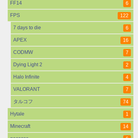
FF14
6
FPS
122
7 days to die
6
APEX
16
CODMW
7
Dying Light 2
2
Halo Infinite
4
VALORANT
7
タルコフ
74
Hytale
1
Minecraft
14