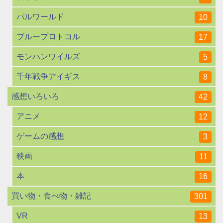
パルワールド
10
ブループロトコル
17
モンハンワイルズ
5
千年戦争アイギス
8
感想いろいろ
42
アニメ
12
ゲームの感想
3
映画
11
本
16
買い物・食べ物・雑記
301
VR
13