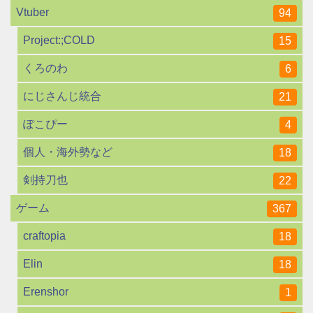
Vtuber
94
Project:;COLD
15
くろのわ
6
にじさんじ統合
21
ぽこぴー
4
個人・海外勢など
18
剣持刀也
22
ゲーム
367
craftopia
18
Elin
18
Erenshor
1