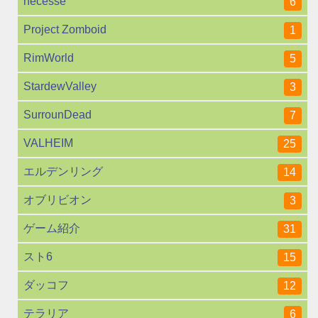
necesse
6
Project Zomboid
1
RimWorld
5
StardewValley
3
SurrounDead
7
VALHEIM
25
エルデンリング
14
オブリビオン
3
ゲーム紹介
31
スト6
15
ダッコフ
12
テラリア
6