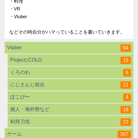
・料理
・VR
・Vtuber
などその時自分がハマっていることを書いていきます。
Vtuber
94
Project:;COLD
15
くろのわ
6
にじさんじ統合
21
ぽこぴー
4
個人・海外勢など
18
剣持刀也
22
ゲーム
367