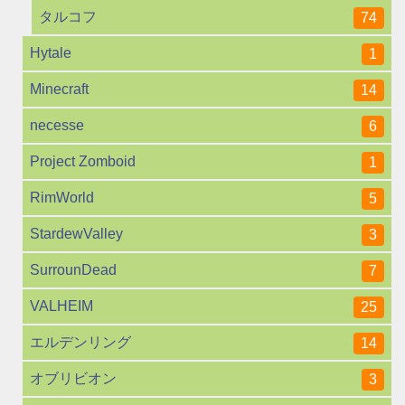
タルコフ
74
Hytale
1
Minecraft
14
necesse
6
Project Zomboid
1
RimWorld
5
StardewValley
3
SurrounDead
7
VALHEIM
25
エルデンリング
14
オブリビオン
3