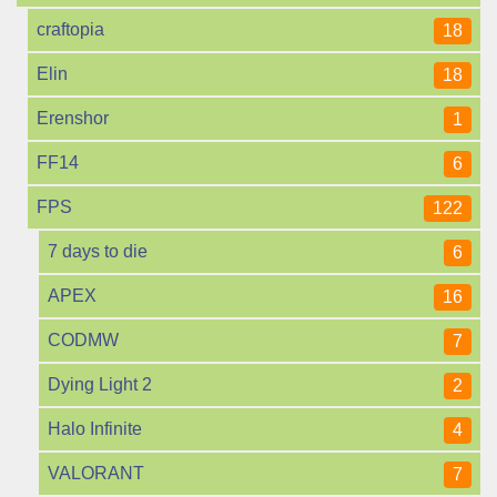
craftopia
18
Elin
18
Erenshor
1
FF14
6
FPS
122
7 days to die
6
APEX
16
CODMW
7
Dying Light 2
2
Halo Infinite
4
VALORANT
7