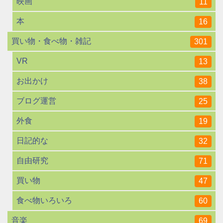
映画
11
本
16
買い物・食べ物・雑記
301
VR
13
お出かけ
38
ブログ運営
25
外食
19
日記的な
32
自由研究
71
買い物
47
食べ物いろいろ
60
音楽
69