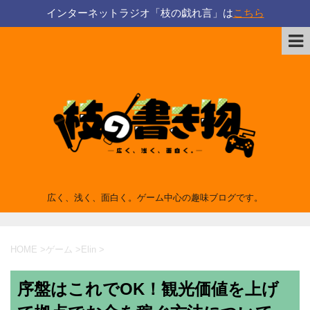
インターネットラジオ「枝の戯れ言」は
こちら
広く、浅く、面白く。ゲーム中心の趣味ブログです。
HOME
>
ゲーム
>
Elin
>
序盤はこれでOK！観光価値を上げ