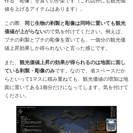
作る「彫像」を置くのが楽です（これ以外にも観光価
値を上げるアイテムはあります）。
この際、
同じ生物の剥製と彫像は同時に置いても観光
価値が上がらない
ので気を付けてください。例えば、
プチの剥製とプチの彫像を置いても、一個分の観光価
値上昇効果しか得られないと言った感じです。
また、
観光価値上昇の効果が得られるのは地面に面し
ている剥製・彫像のみ
です。なので、省スペースだか
らといって1マスに積み重ねても、観光価値の増加は地
面に置いてある1個分だけになってします。気を付けて
ください。