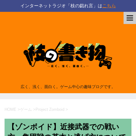
インターネットラジオ「枝の戯れ言」は
こちら
広く、浅く、面白く。ゲーム中心の趣味ブログです。
HOME
>
ゲーム
>
Project Zomboid
>
【ゾンボイド】近接武器での戦い