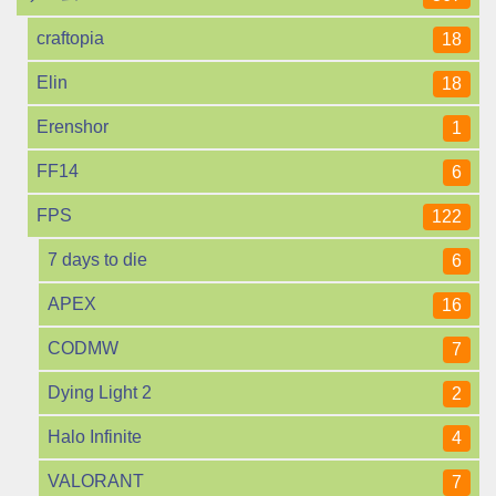
craftopia
18
Elin
18
Erenshor
1
FF14
6
FPS
122
7 days to die
6
APEX
16
CODMW
7
Dying Light 2
2
Halo Infinite
4
VALORANT
7