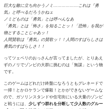
巨大な敵に立ち向かうノミ………………これは『勇
気』と呼べるだろうかねェ
ノミどものは「勇気」とは呼べんなあ
「勇気」とは「怖さ」を知ることッ！「恐怖」を我が
物とすることじゃあッ！
人間賛歌は『勇気』の賛歌ッ！！人間のすばらしさは
勇気のすばらしさ！！
ってツェペリのおっさんが言ってましたが、とりあえ
ずのノリでゾンビの大群に挑むのは「無謀」という物
です。
このゲームはどれだけ終盤になろうともグレネードで
一掃！とかロケランで爆殺！とかができないゲームな
ので、ガソリンスタンドや住宅街にいる大量のゾンビ
と戦うには、
少しずつ群れを分断して少人数のグルー