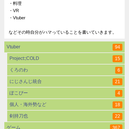
・料理
・VR
・Vtuber
などその時自分がハマっていることを書いていきます。
Vtuber
94
Project:;COLD
15
くろのわ
6
にじさんじ統合
21
ぽこぴー
4
個人・海外勢など
18
剣持刀也
22
ゲーム
367