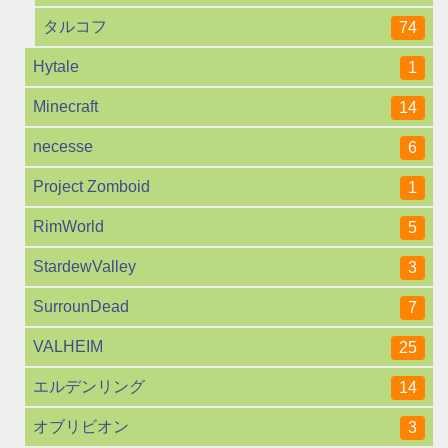
タルコフ
74
Hytale
1
Minecraft
14
necesse
6
Project Zomboid
1
RimWorld
5
StardewValley
3
SurrounDead
7
VALHEIM
25
エルデンリング
14
オブリビオン
3