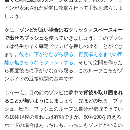
インが表示された瞬間に攻撃を行って手数を減らしま
しょう。
次に、
ゾンビが近い場合は右クリック＋スペースキー
で出せるプッシュを使っていきましょう
。このプッシ
ュは発生が早く確定でゾンビを押しのけることができ
ます。
後ろに下がりながら殴る、再度構えるまでの距
離が無さそうならプッシュする。
そして空間を作った
ら再度後ろに下がりながら殴る。このループこそがゾ
ンボイドの近接戦闘の基本です。
もう一点、目の前のゾンビに夢中で
背後を取り囲まれ
ることが無いようにしましょう
。先ほどの殴る、プッ
シュ、殴る、プッシュのループは自分が把握できてい
る10体規模の群れには有効ですが、50や100を超える
ホードの場合はあっちにもこっちにもゾンビがいるの