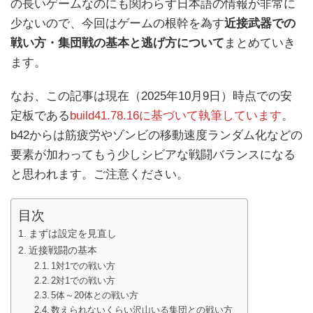
の長いゲームなのにも関わらず日本語の情報が非常に
少ないので、今回はゲームの根幹を為す
近接武器での
戦い方・集団戦の基本と逃げ方について
まとめていき
ます。
なお、この記事は現在（2025年10月9日）時点での安
定板である
build41.78.16に基づいて執筆しています
。
b42からは筋疲労やゾンビの移動速度ランダム化などの
要素が加わってもう少しシビアな戦闘バランスになる
と思われます。ご注意ください。
目次
まずは設定を見直し
近接戦闘の基本
1対1での戦い方
2対1での戦い方
5体～20体との戦い方
数えられないくらい沢山いる集団との戦い方