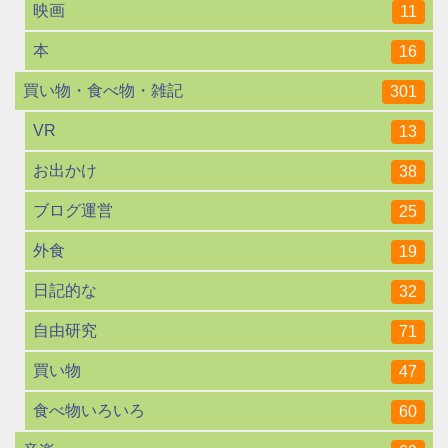
映画
11
本
16
買い物・食べ物・雑記
301
VR
13
お出かけ
38
ブログ運営
25
外食
19
日記的な
32
自由研究
71
買い物
47
食べ物いろいろ
60