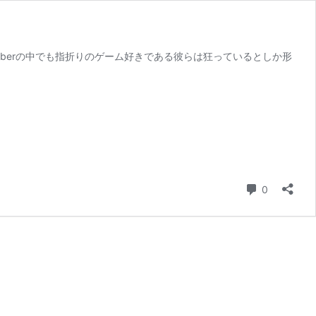
 Vtuberの中でも指折りのゲーム好きである彼らは狂っているとしか形
コメント
0