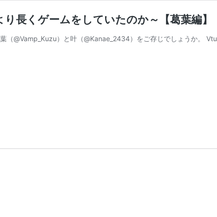
より長くゲームをしていたのか～【葛葉編】
（@Vamp_Kuzu）と叶（@Kanae_2434）をご存じでしょうか。
に
】