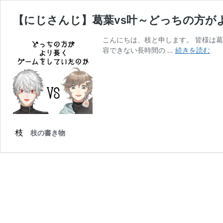
【にじさんじ】葛葉vs叶～どっちの方が
こんにちは、枝と申します。 皆様は葛葉
【
容できない長時間の …
続きを読む
じ
さ
ん
じ
葛
葉
vs
枝の書き物
叶
～
ど
っ
ち
の
方
が
よ