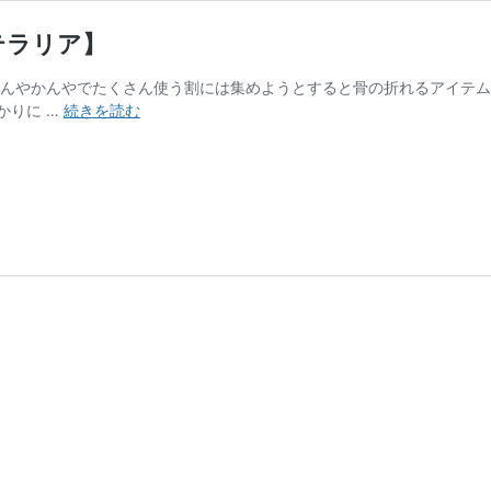
テラリア】
なんやかんやでたくさん使う割には集めようとすると骨の折れるアイテ
釣
かりに …
続きを読む
り
餌
を
効
率
良
く
集
め
る
方
法
に
つ
い
て